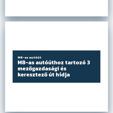
Kattints ide
M8-as autóút
M8-as autóúthoz tartozó 3
mezőgazdasági és
keresztező út hídja