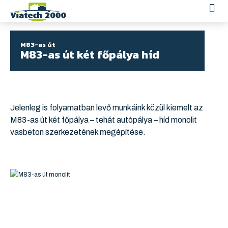
M83-as út
M83-as út két főpálya híd
Jelenleg is folyamatban levő munkáink közül kiemelt az
M83-as út két főpálya – tehát autópálya – híd monolit
vasbeton szerkezetének megépítése.