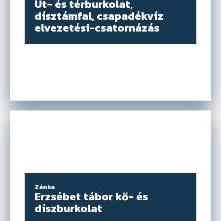
Út- és térburkolat,
dísztámfal, csapadékvíz
elvezetési-csatornázás
Zánka
Erzsébet tábor kő- és
díszburkolat