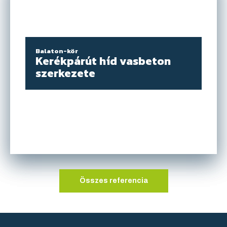
Kattints ide
Balaton-kör
Kerékpárút híd vasbeton
szerkezete
Összes referencia
Kattints ide