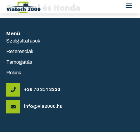
Tsurumi és Honda
Menü
Szolgáltatások
Referenciák
Támogatás
Rólunk
+36 70 314 3333
info@via2000.hu